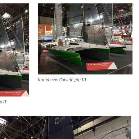
brand new Corsair 760 III
0 II