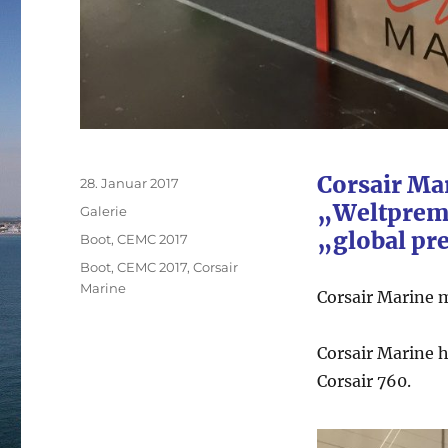
Corsair Ma
Veröffentlicht
28. Januar 2017
am
„Weltpremi
Format
Galerie
„global pr
Kategorien
Boot
,
CEMC 2017
Schlagwörter
Boot
,
CEMC 2017
,
Corsair
Marine
Corsair Marine 
Corsair Marine 
Corsair 760.