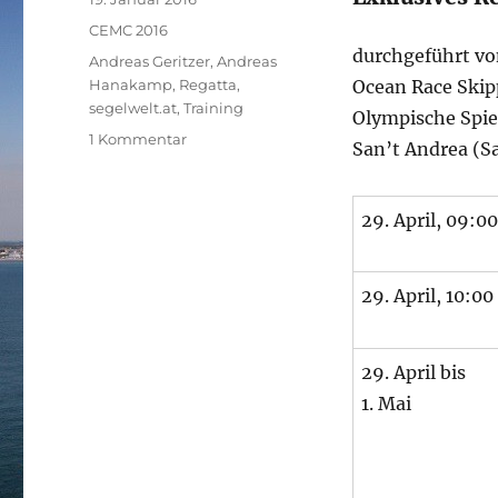
am
Kategorien
CEMC 2016
durchgeführt vo
Schlagwörter
Andreas Geritzer
,
Andreas
Hanakamp
,
Regatta
,
Ocean Race Skip
segelwelt.at
,
Training
Olympische Spie
zu
1 Kommentar
San’t Andrea (Sa
CEMC
2016
Multihull-
29. April, 09:00
Regatta-
Training
powered
29. April, 10:00
by
segelwelt.at
29. April bis
1. Mai