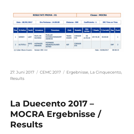
Veröffentlicht
Kategorien
Schlagwörter
27. Juni 2017
CEMC 2017
Ergebnisse
,
La Cinquecento
,
am
Results
La Duecento 2017 –
MOCRA Ergebnisse /
Results