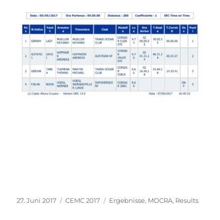
Veröffentlicht
Kategorien
Schlagwörter
27. Juni 2017
CEMC 2017
Ergebnisse
,
MOCRA
,
Results
am