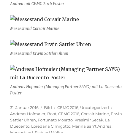
Andrea mit CEMC 2016 Poster
Messestand Corsair Marine
Messestand Erwin Sattler Uhren
Andreas Hofmaier (Managing Partner SAYG) mit La Duecento
Poster
Veröffentlicht
Format
Kategorien
Schlagwö
31. Januar 2016
Bild
CEMC 2016
,
Uncategorized
am
Andreas Hofmaier
,
Boot
,
CEMC 2016
,
Corsair Marine
,
Erwin
Sattler Uhren
,
Fortunato Moratto
,
Kresimir Secak
,
La
Duecento
,
Loredana Cimigotto
,
Marina San't Andrea
,
Messestand
,
Richard Müller