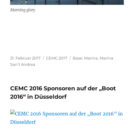
Morning glory
Veröffentlicht
Kategorien
Schlagwörter
21. Februar 2017
CEMC 2017
Base
,
Marina
,
Marina
am
San't Andrea
CEMC 2016 Sponsoren auf der „Boot
2016“ in Düsseldorf