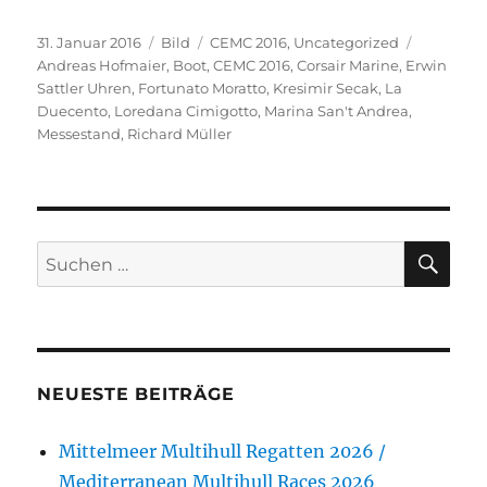
Veröffentlicht
Format
Kategorien
Schlagwö
31. Januar 2016
Bild
CEMC 2016
,
Uncategorized
am
Andreas Hofmaier
,
Boot
,
CEMC 2016
,
Corsair Marine
,
Erwin
Sattler Uhren
,
Fortunato Moratto
,
Kresimir Secak
,
La
Duecento
,
Loredana Cimigotto
,
Marina San't Andrea
,
Messestand
,
Richard Müller
SU
Suchen
nach:
NEUESTE BEITRÄGE
Mittelmeer Multihull Regatten 2026 /
Mediterranean Multihull Races 2026